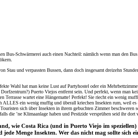
anzen Bus-Schwärmerei auch einen Nachteil: nämlich wenn man den Bus 
ökern.
 von Stau und verpassten Bussen, dann doch insgesamt dreizehn Stunde
erfekte Wahl hat man keine Lust auf Partyhostel oder ein Mehrbettzim
 ein Dorfzentrum?) Puerto Viejos entfernt sein. Und perfekt, wenn man 
nen Terrasse wartet eine Hängematte! Perfekt! Sie riecht ein wenig muff
ach ALLES ein wenig muffig und überall kriechen Insekten rum, weil e
) Touristen sich über Insekten in ihrem gebuchten Zimmer beschweren 
falls die ’ne Klimaanlage haben und Pestizide versprühen seid ihr dort v
nd, wie Costa Rica (und in Puerto Viejo im speziellen
jede Menge Insekten. Wer das nicht mag sollte sich ein