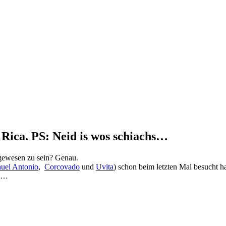
 Rica. PS: Neid is wos schiachs…
gewesen zu sein? Genau.
uel Antonio
,
Corcovado
und
Uvita
) schon beim letzten Mal besucht ha
nn…